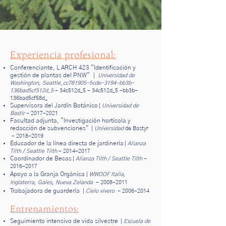
Experiencia profesional:
Conferenciante, L ARCH 423 "Identificación y
gestión de plantas del PNW"
|
Universidad de
Washington, Seattle_cc781905-5cde-3194-bb3b-
136bad5cf512d_5
- 34c512d_5 - 34c512d_5 -bb3b-
136bad5cf58d_
Supervisora del Jardín Botánico
|
Universidad de
Bastir
-
2017-2021
Facultad adjunta, "Investigación hortícola y
redacción de subvenciones"
|
Universidad
de Bastyr
-
2018-2019
Educador de la línea directa de jardinería
|
Alianza
Tilth / Seattle Tilth
-
2014-2017
Coordinador de Becas
|
Alianza Tilth / Seattle Tilth
-
2016-2017
Apoyo a la Granja Orgánica
|
WWOOF Italia,
Inglaterra, Gales, Nueva Zelanda
-
2008-2011
Trabajadora de guardería
|
Cielo vivero
-
2006-2014
Entrenamientos:
Seguimiento intensivo de vida silvestre
|
Escuela de