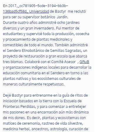
En 2017,_cc781905-5cde-3194-bb3b-
136bad5cf58d_ Universidad
de Bastyr me reclutó
para ser su supervisor botánico
Jardín.
Durante cuatro años administré ocho jardines
diversos y un gran invernadero. Fui mentor de
estudiantes y supervisé toda la producción, cosecha
y procesamiento de plantas medicinales y
comestibles de todo el mundo. También administré
el Sendero Etnobotánico de Semillas Sagradas, un
proyecto de restauración a gran escala que abarca
tres biomas. Colaboré con
el Comité Asesor ,
GRuB
y organizaciones indígenas locales para desarrollar la
educación comunitaria en el Sendero en torno a las
plantas nativas y los ecosistemas culturales de
maneras culturalmente respetuosas.
Dejé Bastyr para entrenarme en la guía de ritos de
iniciación basados en la tierra con la Escuela de
Fronteras Perdidas, y para comenzar a entretejer
mis pasiones en una encarnación aún más dinámica
de mis dones. Es decir, plantas y ecosistemas con
matices de ceremonia, rastreo de vida silvestre,
medicina herbal, ancestros, astrología, curación de