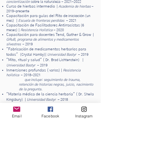
concientización
sobre la naturaleza -
2021-2022
Curso de hierbas intermedio
|
Academia de hierbas
-
2019-presente
Capacitación para guías del Rito de
iniciación
(un
mes)
|
Escuela de fronteras perdidas
- 2021
Capacitación de Facilitadores Antirracistas
(6
meses) |
Resistencia Holística
- 2020
Capacitación para docentes Tend, Gather & Grow
|
GRuB, programa de alimentos y medicamentos
silvestres
- 2019
"Fabricación de medicamentos herbarios para
todos"
(Crystal Hamby)|
Universidad Bastyr
- 2019
"Mito, ritual y salud" (
Dr. Brad Lichtenstein)
|
Universidad Bastyr
- 2019
Inmersiones profundas (
varios) |
Resistencia
holística
-
2018-2021
que
incluye: seguimiento de trauma,
retención de historias negras, juicio, nacimiento
de la pregunta.
"Materia médica de la ciencia herbaria" (
Dr. Sheila
Kingsbury)
|
Universidad Bastyr
- 2018
arte de la tutoría
Escuela de Concientización
|
sobre la Naturaleza
- 2018
Email
Facebook
Instagram
Lenguaje de aves avanzado
Escuela de
|
Concientización sobre la Naturaleza
- 2018
Resolución de conflictos consciente del trauma
|
La
- 2016
escuela del pueblo
Aprendizaje de artesanía silvestre
y medicina