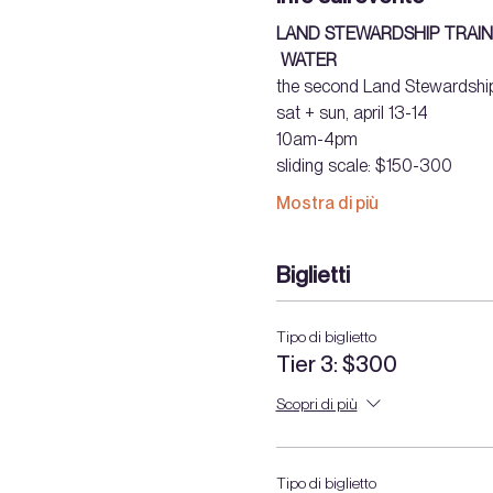
LAND STEWARDSHIP TRAIN
WATER
the second Land Stewardship
sat + sun, april 13-14 
10am-4pm 
sliding scale: $150-300  
Mostra di più
Biglietti
Tipo di biglietto
Tier 3: $300
Scopri di più
Tipo di biglietto