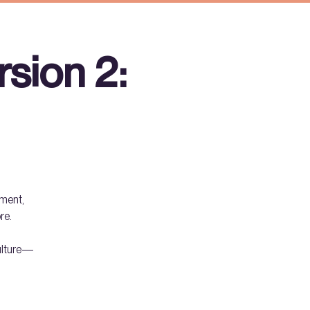
sion 2:
hment,
re.
culture—