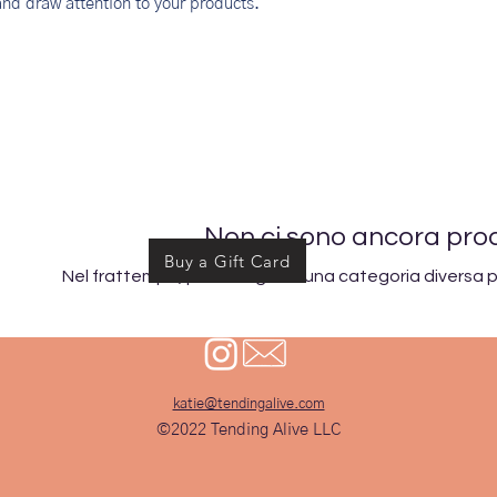
nd draw attention to your products.
Non ci sono ancora prodo
Buy a Gift Card
Nel frattempo, puoi scegliere una categoria diversa pe
katie@tendingalive.com
©2022 Tending Alive LLC