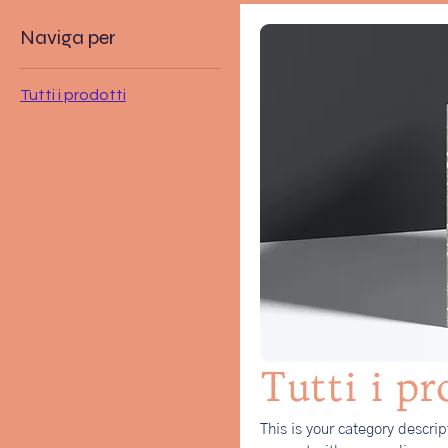
Naviga per
Tutti i prodotti
Tutti i pr
This is your category descrip